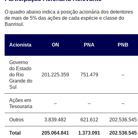
O quadro abaixo indica a posição acionária dos detentores
de mais de 5% das ações de cada espécie e classe do
Banrisul.
Acionista
ON
PNA
PNB
Governo
do Estado
do Rio
201.225.359
751.479
–
Grande do
Sul
Ações em
–
–
–
Tesouraria
Outros
3.839.482
621.612
202.536.545
Total
205.064.841
1.373.091
202.536.545