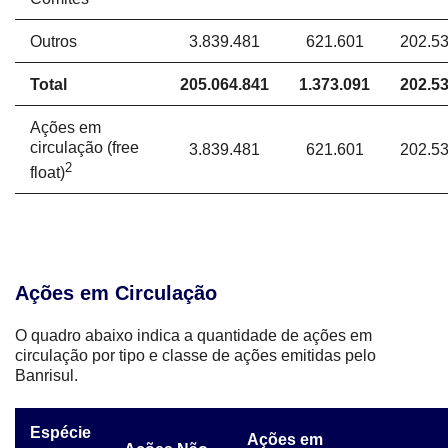
Outros
3.839.481
621.601
202.5
Total
205.064.841
1.373.091
202.5
Ações em
circulação (free
3.839.481
621.601
202.5
2
float)
Ações em Circulação
O quadro abaixo indica a quantidade de ações em
circulação por tipo e classe de ações emitidas pelo
Banrisul.
Espécie
Ações em