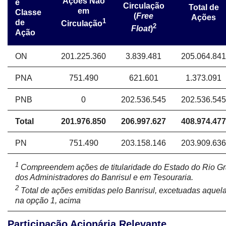
Ações Não
e
Circulação
Total de
em
Classe
(
Free
Ações
1
de
Circulação
2
Float
)
Ação
ON
201.225.360
3.839.481
205.064.841
PNA
751.490
621.601
1.373.091
PNB
0
202.536.545
202.536.545
Total
201.976.850
206.997.627
408.974.477
PN
751.490
203.158.146
203.909.636
1
Compreendem ações de titularidade do Estado do Rio Gr
dos Administradores do Banrisul e em Tesouraria.
2
Total de ações emitidas pelo Banrisul, excetuadas aquela
na opção 1, acima
Participação Acionária Relevante