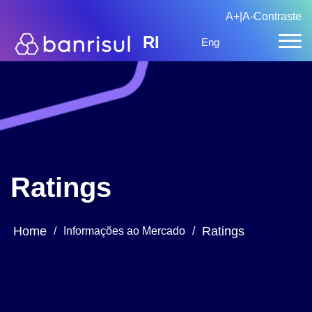
A+
|
A-
Contraste
RI
Eng
Ratings
Home
Ratings
/
Informações ao Mercado
/