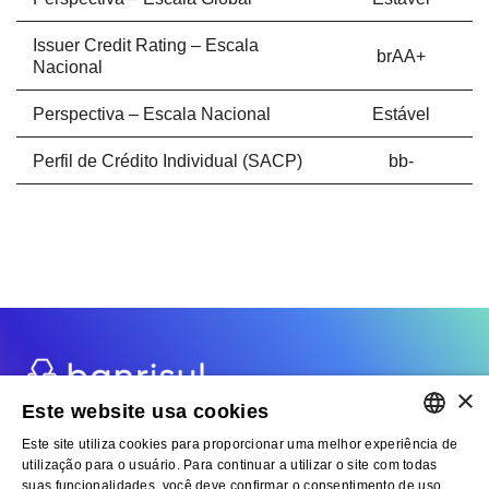
Issuer Credit Rating – Escala
brAA+
Nacional
Perspectiva – Escala Nacional
Estável
Perfil de Crédito Individual (SACP)
bb-
×
Este website usa cookies
Fale com RI
Cadastre-se no Mailing
Este site utiliza cookies para proporcionar uma melhor experiência de
PORTUGUESE
utilização para o usuário. Para continuar a utilizar o site com todas
suas funcionalidades, você deve confirmar o consentimento de uso