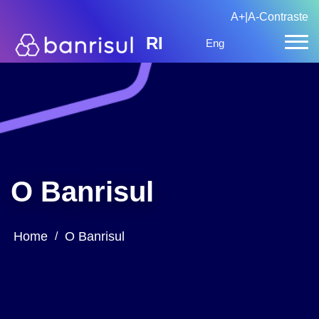
A+
|
A-
Contraste
RI
Eng
O Banrisul
Home
O Banrisul
/