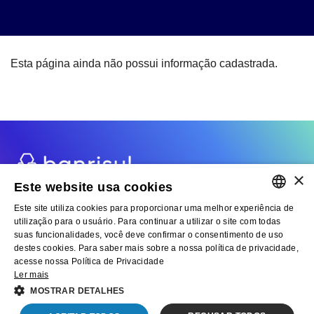
Esta página ainda não possui informação cadastrada.
×
Este website usa cookies
Fale com RI
Cadastre-se no Mailing
Este site utiliza cookies para proporcionar uma melhor experiência de
PORTUGUESE
utilização para o usuário. Para continuar a utilizar o site com todas
suas funcionalidades, você deve confirmar o consentimento de uso
ENGLISH
destes cookies. Para saber mais sobre a nossa política de privacidade,
acesse nossa Política de Privacidade
2021 © Banrisul S.A.
Ler mais
Banco do Estado do Rio Grande do Sul S.A. CNPJ. 92.702.067/0001-96
Rua Caldas Júnior, 108 – 7º andar – Centro – 90.018-900 – Porto
MOSTRAR DETALHES
Alegre/RS – Brasil