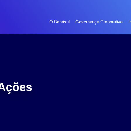
O Banrisul
Governança Corporativa
I
Ações