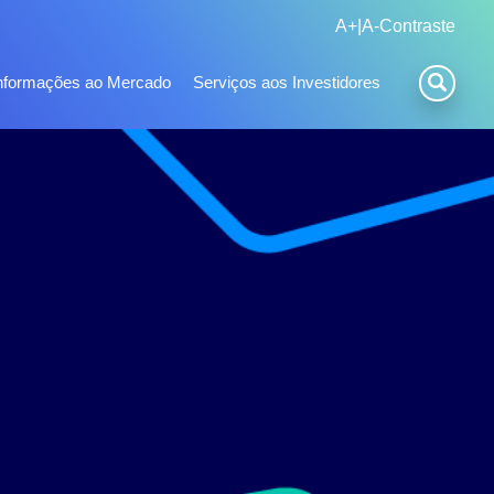
A+
|
A-
Contraste
nformações ao Mercado
Serviços aos Investidores