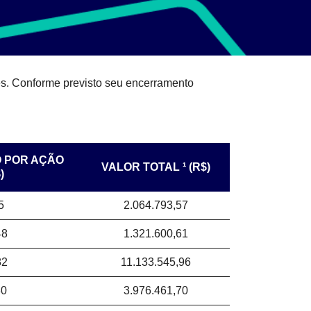
s. Conforme previsto seu encerramento
O POR AÇÃO
VALOR TOTAL ¹ (R$)
)
5
2.064.793,57
48
1.321.600,61
82
11.133.545,96
80
3.976.461,70