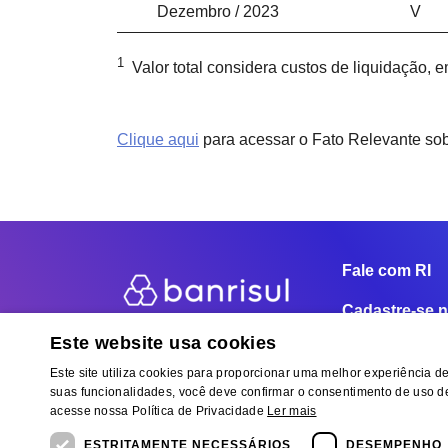
Dezembro / 2023
V
1
Valor total considera custos de liquidação, 
Clique aqui
para acessar o Fato Relevante so
Fale com RI
Cadastre-se n
Este website usa cookies
Este site utiliza cookies para proporcionar uma melhor experiência de 
suas funcionalidades, você deve confirmar o consentimento de uso de
acesse nossa Política de Privacidade
Ler mais
2021 © Banrisul S.A.
Banco do Estado do Rio Grande do Sul S.A. CNPJ. 92.7
Rua Caldas Júnior, 108 – 7º andar – Centro – 90.018-900
ESTRITAMENTE NECESSÁRIOS
DESEMPENHO