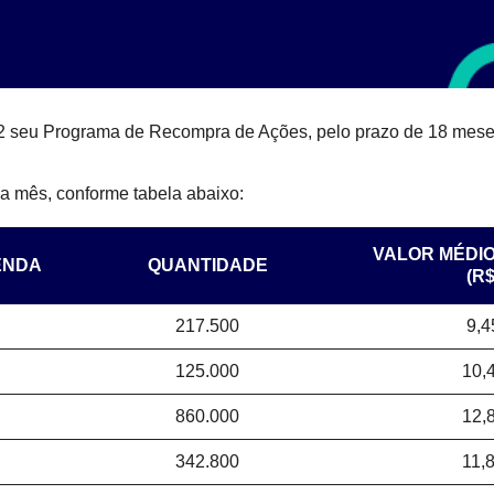
2 seu Programa de Recompra de Ações, pelo prazo de 18 mese
 a mês, conforme tabela abaixo:
VALOR MÉDI
ENDA
QUANTIDADE
(R$
217.500
9,4
125.000
10,
860.000
12,
342.800
11,