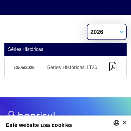
Séries Históricas
Séries Históricas 1T26
13/05/2026
×
Este website usa cookies
Fale com RI
Cadastre-se no Mailing