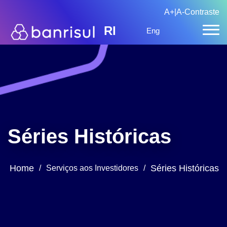
A+
|
A-
Contraste
RI
Eng
Séries Históricas
Home
Séries Históricas
/
Serviços aos Investidores
/